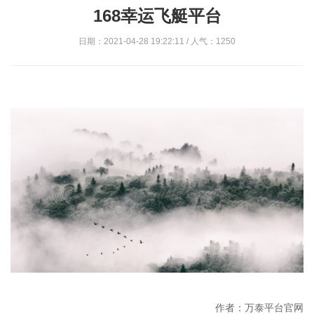
168幸运飞艇平台
日期：2021-04-28 19:22:11 / 人气：1250
作者：万泰平台官网