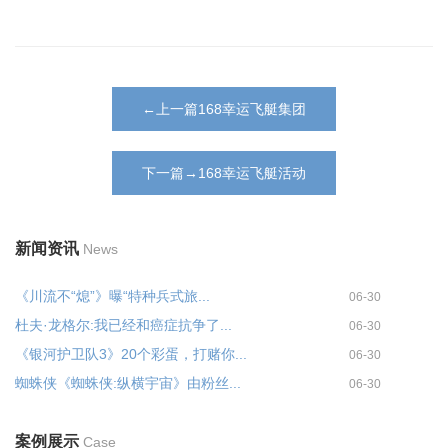
←上一篇168幸运飞艇集团
下一篇→168幸运飞艇活动
新闻资讯
News
《川流不“熄”》曝“特种兵式旅...
06-30
杜夫·龙格尔:我已经和癌症抗争了...
06-30
《银河护卫队3》20个彩蛋，打赌你...
06-30
蜘蛛侠《蜘蛛侠:纵横宇宙》由粉丝...
06-30
案例展示
Case