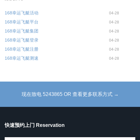
168幸运飞艇活动
04-28
168幸运飞艇平台
04-28
168幸运飞艇集团
04-28
168幸运飞艇登录
04-28
168幸运飞艇注册
04-28
168幸运飞艇测速
04-28
现在致电 5243865 OR 查看更多联系方式 →
快速预约上门 Reservation